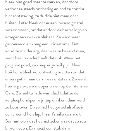
bleek niet goed meer te werken, daardoor 
verloor ze steeds ontlasting en had ze continu 
blaasontsteking, ze durfde niet meer naar 
buiten. Later bleek dat er een inwendig fistel 
was ontstaan, omdat er door de bestraling van 
vroeger een zwakke plek zat. Ze werd weer 
geopereerd en kreeg een urinestoma. Dat 
vond ze minder erg, daar was ze bekend mee, 
want haar moeder heeft dat ook. Maar het 
ging niet goed, ze kreeg erge buikpijn. Haar 
buikholte bleek vol ontlasting te zitten omdat 
er een gat in haar darm was ontstaan. Ze werd 
heel erg ziek, werd opgenomen op de Intensive 
Care. Ze raakte in de war, dacht dat ze de 
verpleegkundigen wijn zag drinken, daar werd 
ze boos over. En ze had het gevoel alsof ze in 
een vreemd huis lag. Haar familie kwam uit 
Suriname omdat het niet zeker was dat ze zou 
blijven leven. Er moest een stuk darm 