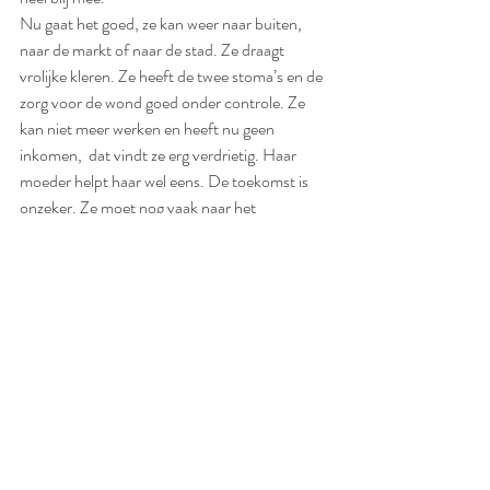
Nu gaat het goed, ze kan weer naar buiten, 
naar de markt of naar de stad. Ze draagt 
vrolijke kleren. Ze heeft de twee stoma’s en de 
zorg voor de wond goed onder controle. Ze 
kan niet meer werken en heeft nu geen 
inkomen,  dat vindt ze erg verdrietig. Haar 
moeder helpt haar wel eens. De toekomst is 
onzeker. Ze moet nog vaak naar het 
ziekenhuis en heeft er soms genoeg van, maar 
haar jongste zoon blijft haar stimuleren dat ze 
goed voor zichzelf moet zorgen.  Ze zou wel 
een reisje willen maken, maar dat durft ze nog 
niet. Thuis maakt ze het gezellig, ze houdt van 
koken en kan genieten van samen lekker eten 
met haar familie. 
Het motto van Marita: “Volhouden is beter 
dan lijden”. 