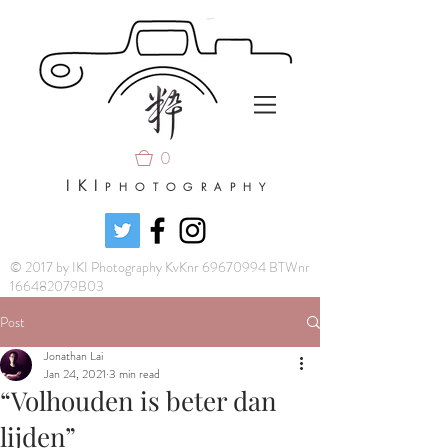
0
IKI
PHOTOGRAPHY
© 2017 by IKI Photography KvKnr 69670994 BTWnr
166482079B03
Post
Jonathan Lai
Jan 24, 2021
3 min read
“Volhouden is beter dan
lijden”