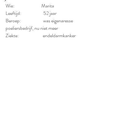
Wie:                             Marita
Leeftijd:                        52 jaar
Beroep:                        was eigenaresse 
poeliersbedrijf, nu niet meer
Ziekte:                          endeldarmkanker